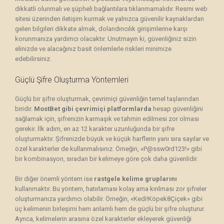
dikkatli olunmalı ve şüpheli bağlantılara tıklanmamalıdır. Resmi web
sitesi üzerinden iletişim kurmak ve yalnızca güvenilir kaynaklardan
gelen bilgileri dikkate almak, dolandırıcılık girişimlerine karşı
korunmanıza yardımcı olacaktır. Unutmayın ki, güvenliğiniz sizin
elinizde ve alacağınız basit önlemlerle riskleri minimize
edebilirsiniz.
Güçlü Şifre Oluşturma Yöntemleri
Güçlü bir şifre oluşturmak, çevrimiçi güvenliğin temel taşlarından
biridir.
MostBet gibi çevrimiçi platformlarda
hesap güvenliğini
sağlamak için, şifrenizin karmaşık ve tahmin edilmesi zor olması
gerekir. İlk adım, en az 12 karakter uzunluğunda bir şifre
oluşturmaktır. Şifrenizde büyük ve küçük harflerin yanı sıra sayılar ve
özel karakterler de kullanmalısınız. Örneğin, «P@ssw0rd123!» gibi
bir kombinasyon, sıradan bir kelimeye göre çok daha güvenlidir.
Bir diğer önemli yöntem ise
rastgele kelime gruplarını
kullanmaktır. Bu yöntem, hatırlaması kolay ama kırılması zor şifreler
oluşturmanıza yardımcı olabilir. Örneğin, «Kedi!Köpek8Çiçek» gibi
üç kelimenin birleşimi hem anlamlı hem de güçlü bir şifre oluşturur.
Ayrıca, kelimelerin arasına özel karakterler ekleyerek güvenliği