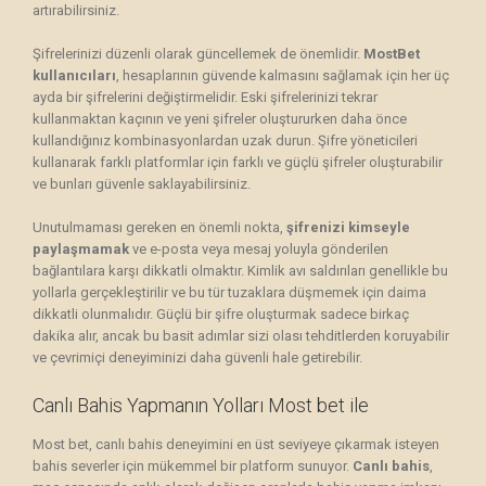
artırabilirsiniz.
Şifrelerinizi düzenli olarak güncellemek de önemlidir.
MostBet
kullanıcıları
, hesaplarının güvende kalmasını sağlamak için her üç
ayda bir şifrelerini değiştirmelidir. Eski şifrelerinizi tekrar
kullanmaktan kaçının ve yeni şifreler oluştururken daha önce
kullandığınız kombinasyonlardan uzak durun. Şifre yöneticileri
kullanarak farklı platformlar için farklı ve güçlü şifreler oluşturabilir
ve bunları güvenle saklayabilirsiniz.
Unutulmaması gereken en önemli nokta,
şifrenizi kimseyle
paylaşmamak
ve e-posta veya mesaj yoluyla gönderilen
bağlantılara karşı dikkatli olmaktır. Kimlik avı saldırıları genellikle bu
yollarla gerçekleştirilir ve bu tür tuzaklara düşmemek için daima
dikkatli olunmalıdır. Güçlü bir şifre oluşturmak sadece birkaç
dakika alır, ancak bu basit adımlar sizi olası tehditlerden koruyabilir
ve çevrimiçi deneyiminizi daha güvenli hale getirebilir.
Canlı Bahis Yapmanın Yolları Most bet ile
Most bet, canlı bahis deneyimini en üst seviyeye çıkarmak isteyen
bahis severler için mükemmel bir platform sunuyor.
Canlı bahis
,