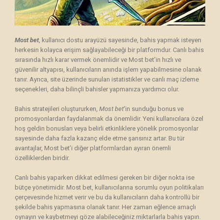
Most bet
, kullanıcı dostu arayüzü sayesinde, bahis yapmak isteyen
herkesin kolayca erişim sağlayabileceği bir platformdur. Canlı bahis
sırasında hızlı karar vermek önemlidir ve Most bet’in hızlı ve
güvenilir altyapısı, kullanıcıların anında işlem yapabilmesine olanak
tanır. Ayrıca, site üzerinde sunulan istatistikler ve canlı maç izleme
seçenekleri, daha bilinçli bahisler yapmanıza yardımcı olur.
Bahis stratejileri oluştururken,
Most bet
‘in sunduğu bonus ve
promosyonlardan faydalanmak da önemlidir. Yeni kullanıcılara özel
hoş geldin bonusları veya belirli etkinliklere yönelik promosyonlar
sayesinde daha fazla kazanç elde etme şansınız artar. Bu tür
avantajlar, Most bet’i diğer platformlardan ayıran önemli
özelliklerden biridir.
Canlı bahis yaparken dikkat edilmesi gereken bir diğer nokta ise
bütçe yönetimidir. Most bet, kullanıcılarına sorumlu oyun politikaları
çerçevesinde hizmet verir ve bu da kullanıcıların daha kontrollü bir
şekilde bahis yapmasına olanak tanır. Her zaman eğlence amaçlı
oynayın ve kaybetmeyi göze alabileceğiniz miktarlarla bahis yapın.