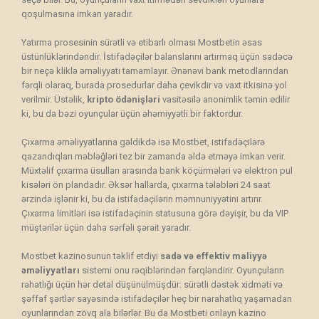
qoşulmasına imkan yaradır.
Yatırma prosesinin sürətli və etibarlı olması Mostbetin əsas
üstünlüklərindəndir. İstifadəçilər balanslarını artırmaq üçün sadəcə
bir neçə kliklə əməliyyatı tamamlayır. Ənənəvi bank metodlarından
fərqli olaraq, burada prosedurlar daha çevikdir və vaxt itkisinə yol
verilmir. Üstəlik,
kripto ödənişləri
vasitəsilə anonimlik təmin edilir
ki, bu da bəzi oyunçular üçün əhəmiyyətli bir faktordur.
Çıxarma əməliyyatlarına gəldikdə isə Mostbet, istifadəçilərə
qazandıqları məbləğləri tez bir zamanda əldə etməyə imkan verir.
Müxtəlif çıxarma üsulları arasında bank köçürmələri və elektron pul
kisələri ön plandadır. Əksər hallarda, çıxarma tələbləri 24 saat
ərzində işlənir ki, bu da istifadəçilərin məmnuniyyətini artırır.
Çıxarma limitləri isə istifadəçinin statusuna görə dəyişir, bu da VIP
müştərilər üçün daha sərfəli şərait yaradır.
Mostbet kazinosunun təklif etdiyi
sadə və effektiv maliyyə
əməliyyatları
sistemi onu rəqiblərindən fərqləndirir. Oyunçuların
rahatlığı üçün hər detal düşünülmüşdür: sürətli dəstək xidməti və
şəffaf şərtlər sayəsində istifadəçilər heç bir narahatlıq yaşamadan
oyunlarından zövq ala bilərlər. Bu da Mostbeti onlayn kazino