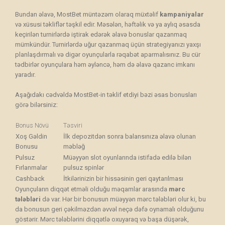
Bundan əlavə, MostBet müntəzəm olaraq müxtəlif
kampaniyalar
və xüsusi təkliflər təşkil edir. Məsələn, həftəlik və ya aylıq əsasda
keçirilən turnirlərdə iştirak edərək əlavə bonuslar qazanmaq
mümkündür. Turnirlərdə uğur qazanmaq üçün strategiyanızı yaxşı
planlaşdırmalı və digər oyunçularla rəqabət aparmalısınız. Bu cür
tədbirlər oyunçulara həm əyləncə, həm də əlavə qazanc imkanı
yaradır.
Aşağıdakı cədvəldə MostBet-in təklif etdiyi bəzi əsas bonusları
görə bilərsiniz:
Bonus Növü
Təsviri
Xoş Gəldin
İlk depozitdən sonra balansınıza əlavə olunan
Bonusu
məbləğ
Pulsuz
Müəyyən slot oyunlarında istifadə edilə bilən
Fırlanmalar
pulsuz spinlər
Cashback
İtkilərinizin bir hissəsinin geri qaytarılması
Oyunçuların diqqət etməli olduğu məqamlar arasında
mərc
tələbləri
də var. Hər bir bonusun müəyyən mərc tələbləri olur ki, bu
da bonusun geri çəkilməzdən əvvəl neçə dəfə oynamalı olduğunu
göstərir. Mərc tələblərini diqqətlə oxuyaraq və başa düşərək,