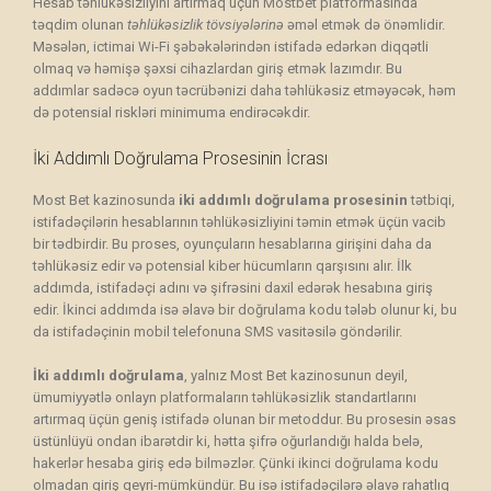
Hesab təhlükəsizliyini artırmaq üçün Mostbet platformasında
təqdim olunan
təhlükəsizlik tövsiyələrinə
əməl etmək də önəmlidir.
Məsələn, ictimai Wi-Fi şəbəkələrindən istifadə edərkən diqqətli
olmaq və həmişə şəxsi cihazlardan giriş etmək lazımdır. Bu
addımlar sadəcə oyun təcrübənizi daha təhlükəsiz etməyəcək, həm
də potensial riskləri minimuma endirəcəkdir.
İki Addımlı Doğrulama Prosesinin İcrası
Most Bet kazinosunda
iki addımlı doğrulama prosesinin
tətbiqi,
istifadəçilərin hesablarının təhlükəsizliyini təmin etmək üçün vacib
bir tədbirdir. Bu proses, oyunçuların hesablarına girişini daha da
təhlükəsiz edir və potensial kiber hücumların qarşısını alır. İlk
addımda, istifadəçi adını və şifrəsini daxil edərək hesabına giriş
edir. İkinci addımda isə əlavə bir doğrulama kodu tələb olunur ki, bu
da istifadəçinin mobil telefonuna SMS vasitəsilə göndərilir.
İki addımlı doğrulama
, yalnız Most Bet kazinosunun deyil,
ümumiyyətlə onlayn platformaların təhlükəsizlik standartlarını
artırmaq üçün geniş istifadə olunan bir metoddur. Bu prosesin əsas
üstünlüyü ondan ibarətdir ki, hətta şifrə oğurlandığı halda belə,
hakerlər hesaba giriş edə bilməzlər. Çünki ikinci doğrulama kodu
olmadan giriş qeyri-mümkündür. Bu isə istifadəçilərə əlavə rahatlıq