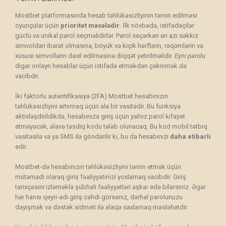
Mostbet platformasında hesab təhlükəsizliyinin təmin edilməsi
oyunçular üçün
prioritet məsələdir
. İlk növbədə, istifadəçilər
güclü və unikal parol seçməlidirlər. Parol seçərkən ən azı səkkiz
simvoldan ibarət olmasına, böyük və kiçik hərflərin, rəqəmlərin və
xüsusi simvolların daxil edilməsinə diqqət yetirilməlidir.
Eyni parolu
digər onlayn hesablar üçün istifadə etməkdən çəkinmək də
vacibdir.
İki faktorlu autentifikasiya (2FA) Mostbet hesabınızın
təhlükəsizliyini artırmaq üçün əla bir vasitədir. Bu funksiya
aktivləşdirildikdə, hesabınıza giriş üçün yalnız parol kifayət
etməyəcək, əlavə təsdiq kodu tələb olunacaq. Bu kod mobil tətbiq
vasitəsilə və ya SMS ilə göndərilir ki, bu da hesabınızı
daha etibarlı
edir.
Mostbet-də hesabınızın təhlükəsizliyini təmin etmək üçün
mütəmadi olaraq giriş fəaliyyətinizi yoxlamaq vacibdir. Giriş
tarixçəsini izləməklə şübhəli fəaliyyətləri aşkar edə bilərsiniz. Əgər
hər hansı qeyri-adi giriş cəhdi görsəniz, dərhal parolunuzu
dəyişmək və dəstək xidməti ilə əlaqə saxlamaq məsləhətdir.