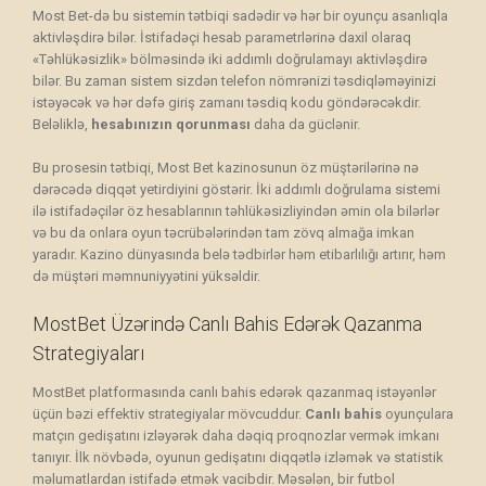
Most Bet-də bu sistemin tətbiqi sadədir və hər bir oyunçu asanlıqla
aktivləşdirə bilər. İstifadəçi hesab parametrlərinə daxil olaraq
«Təhlükəsizlik» bölməsində iki addımlı doğrulamayı aktivləşdirə
bilər. Bu zaman sistem sizdən telefon nömrənizi təsdiqləməyinizi
istəyəcək və hər dəfə giriş zamanı təsdiq kodu göndərəcəkdir.
Beləliklə,
hesabınızın qorunması
daha da güclənir.
Bu prosesin tətbiqi, Most Bet kazinosunun öz müştərilərinə nə
dərəcədə diqqət yetirdiyini göstərir. İki addımlı doğrulama sistemi
ilə istifadəçilər öz hesablarının təhlükəsizliyindən əmin ola bilərlər
və bu da onlara oyun təcrübələrindən tam zövq almağa imkan
yaradır. Kazino dünyasında belə tədbirlər həm etibarlılığı artırır, həm
də müştəri məmnuniyyətini yüksəldir.
MostBet Üzərində Canlı Bahis Edərək Qazanma
Strategiyaları
MostBet platformasında canlı bahis edərək qazanmaq istəyənlər
üçün bəzi effektiv strategiyalar mövcuddur.
Canlı bahis
oyunçulara
matçın gedişatını izləyərək daha dəqiq proqnozlar vermək imkanı
tanıyır. İlk növbədə, oyunun gedişatını diqqətlə izləmək və statistik
məlumatlardan istifadə etmək vacibdir. Məsələn, bir futbol