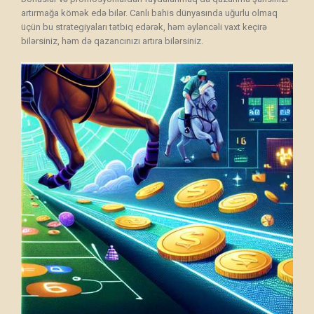
artırmağa kömək edə bilər. Canlı bahis dünyasında uğurlu olmaq
üçün bu strategiyaları tətbiq edərək, həm əyləncəli vaxt keçirə
bilərsiniz, həm də qazancınızı artıra bilərsiniz.