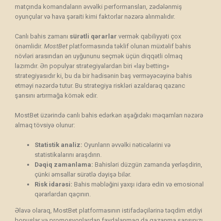
matçında komandaların əvvəlki performansları, zədələnmiş
oyunçular və hava şəraiti kimi faktorlar nəzərə alınmalıdır.
Canlı bahis zamanı
sürətli qərarlar
vermək qabiliyyəti çox
önəmlidir.
MostBet
platformasında təklif olunan müxtəlif bahis
növləri arasından ən uyğununu seçmək üçün diqqətli olmaq
lazımdır. Ən populyar strategiyalardan biri «lay betting»
strategiyasıdır ki, bu da bir hadisənin baş verməyəcəyinə bahis
etməyi nəzərdə tutur. Bu strategiya riskləri azaldaraq qazanc
şansını artırmağa kömək edir.
MostBet üzərində canlı bahis edərkən aşağıdakı məqamları nəzərə
almaq tövsiyə olunur:
Statistik analiz:
Oyunların əvvəlki nəticələrini və
statistikalarını araşdırın.
Dəqiq zamanlama:
Bahisləri düzgün zamanda yerləşdirin,
çünki əmsallar sürətlə dəyişə bilər.
Risk idarəsi:
Bahis məbləğini yaxşı idarə edin və emosional
qərarlardan qaçının.
Əlavə olaraq, MostBet platformasının istifadəçilərinə təqdim etdiyi
bonuslar və promosyonlardan faydalanmaq da qazanma şansınızı