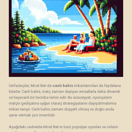
İstifadəçilər, Most Bet-də
canlı bahis
imkanlarından da faydalana
bilərlər. Canlı bahis, matç zamanı dəyişən əmsallarla daha dinamik
və həyəcanlı bir təcrübə təmin edir. Bu xüsusiyyət, oyunçuların
matçın gedişatına uyğun olaraq strategiyalarını dəyişdirmələrinə
imkan tanıyır. Canlı bahis zamanı diqqətli olmaq və doğru anda
qərar vermək çox önəmlidir.
Aşağıdakı cədvəldə Most Bet-in bəzi populyar oyunları və onların